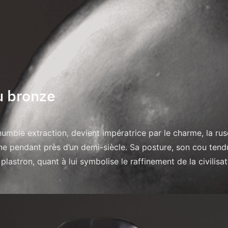
du bronze
mble extraction, devient impératrice par le charme, la rus
ine pendant près d’un demi-siècle. Sa posture, son cou ten
e plastron, quant à lui symbolise le raffinement de la civilisa