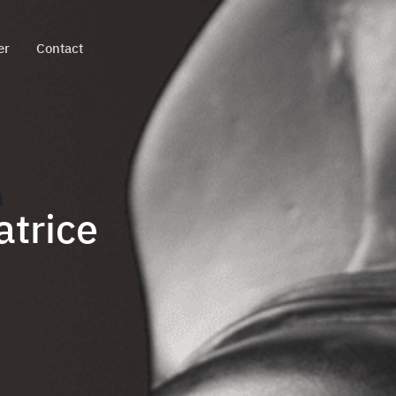
er
Contact
e
atrice