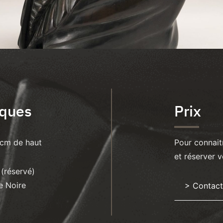
iques
Prix
 cm de haut
Pour connaitr
et réserver v
 (réservé)
ve Noire
> Contacte