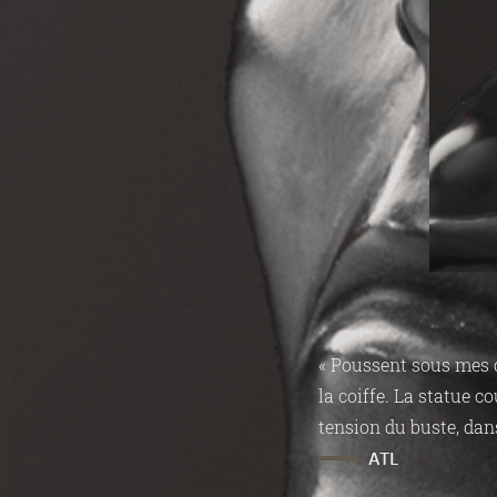
« Poussent sous mes d
la coiffe. La statue c
tension du buste, dans
ATL