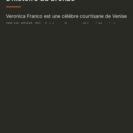
Veronica Franco est une célèbre courtisane de Venise
(1546-1591). Elle fut la maîtresse d’Henri III, roi de
France. Elle est extrêmement cultivée, brillante et
poétesse. En 1577, elle est convoquée devant le
tribunal de l’Inquisition qui l’accuse de sorcellerie. Elle
est finalement acquittée…
La statue est un mélange d’érotisme, de fascination
et par sa position, de soumission et de discipline.