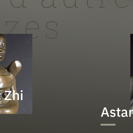
nzes
 Zhi
Astar