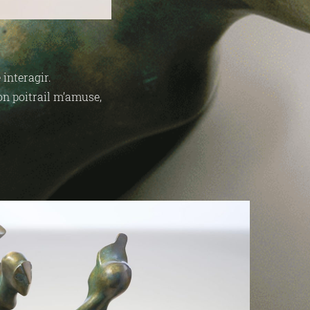
 interagir.
son poitrail m’amuse,