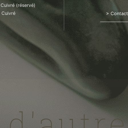
 Cuivré (réservé)
t Cuivré
> Contacte
 d'autr