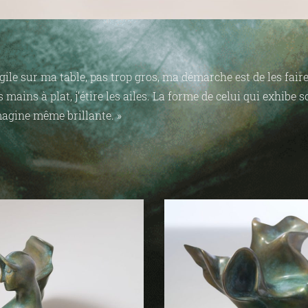
ile sur ma table, pas trop gros, ma démarche est de les faire
ains à plat, j’étire les ailes. La forme de celui qui exhibe 
’imagine même brillante. »