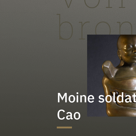
bro
Moine soldat
Cao