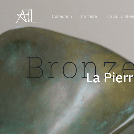
Collection
L’artiste
Travail d’ateli
Bronz
La Pier