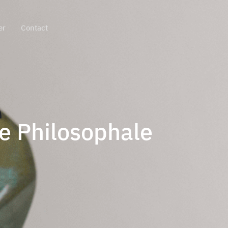
er
Contact
e
re Philosophale