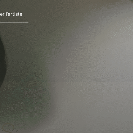
r l’artiste
es