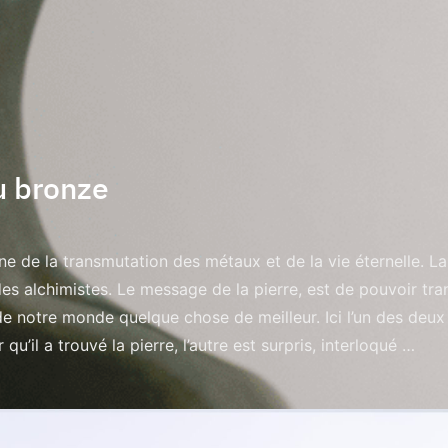
du bronze
gine de la transmutation des métaux et de la vie éternelle. L
des alchimistes. Le message de la pierre, est de pouvoir tr
e de notre monde quelque chose de meilleur. Ici l’un des de
 qu’il a trouvé la pierre, l’autre est surpris, interloqué …